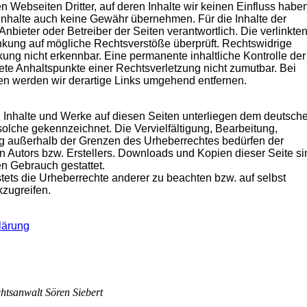
n Webseiten Dritter, auf deren Inhalte wir keinen Einfluss haben
Inhalte auch keine Gewähr übernehmen. Für die Inhalte der
e Anbieter oder Betreiber der Seiten verantwortlich. Die verlinkte
nkung auf mögliche Rechtsverstöße überprüft. Rechtswidrige
kung nicht erkennbar. Eine permanente inhaltliche Kontrolle der
rete Anhaltspunkte einer Rechtsverletzung nicht zumutbar. Bei
n werden wir derartige Links umgehend entfernen.
en Inhalte und Werke auf diesen Seiten unterliegen dem deutsch
 solche gekennzeichnet. Die Vervielfältigung, Bearbeitung,
ng außerhalb der Grenzen des Urheberrechtes bedürfen der
n Autors bzw. Erstellers. Downloads und Kopien dieser Seite si
en Gebrauch gestattet.
stets die Urheberrechte anderer zu beachten bzw. auf selbst
kzugreifen.
lärung
chtsanwalt Sören Siebert