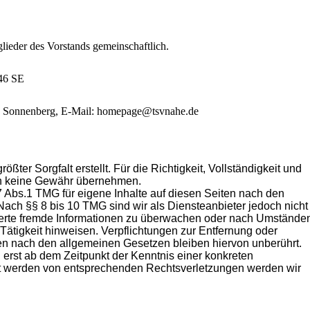
glieder des Vorstands gemeinschaftlich.
346 SE
na Sonnenberg, E-Mail: homepage@tsvnahe.de
ößter Sorgfalt erstellt. Für die Richtigkeit, Vollständigkeit und
och keine Gewähr übernehmen.
7 Abs.1 TMG für eigene Inhalte auf diesen Seiten nach den
Nach §§ 8 bis 10 TMG sind wir als Diensteanbieter jedoch nicht
icherte fremde Informationen zu überwachen oder nach Umstände
 Tätigkeit hinweisen. Verpflichtungen zur Entfernung oder
en nach den allgemeinen Gesetzen bleiben hiervon unberührt.
 erst ab dem Zeitpunkt der Kenntnis einer konkreten
t werden von entsprechenden Rechtsverletzungen werden wir