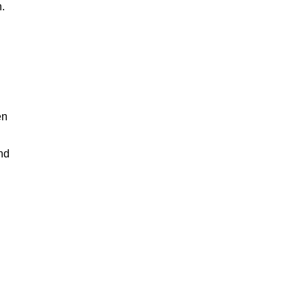
.
n
en
nd